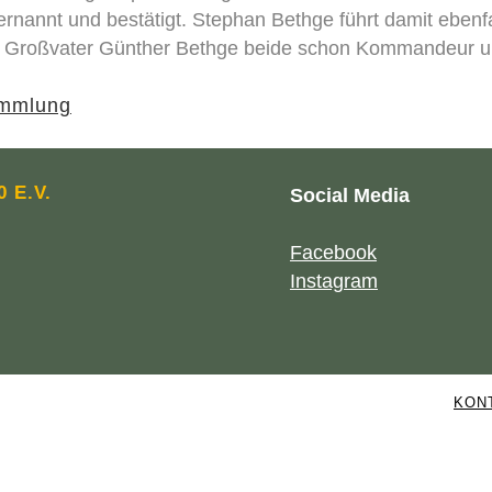
 ernannt und bestätigt. Stephan Bethge führt damit ebenfa
d Großvater Günther Bethge beide schon Kommandeur un
ammlung
 E.V.
Social Media
Facebook
Instagram
KON